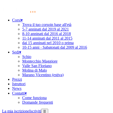
Corsi
▾
Trova il tuo corso
in base all'età
5-7 anni
nati dal 2019 al 2021
8-10 anni
nati dal 2016 al 2018
11-14 anni
nati dal 2011 al 2015
dai 15 anni
nati nel 2010 o prima
10-15 anni · Sabato
nati dal 2009 al 2016
Sedi
▾
Schio
Montecchio Maggiore
Valle San Floriano
Molina di Malo
Marano Vicentino (estiva)
Prezzi
Istruttori
News
Contatti
▾
Come funziona
Domande frequenti
La mia iscrizione
Iscriviti
☰