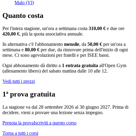
Malo (VI)
Quanto costa
Per l'intera stagione, un'ora a settimana costa
310,00 €
e due ore
420,00 €
, più la quota associativa annuale.
In alternativa c'è l'abbonamento
mensile
, da
50,00 €
per un'ora a
settimana e
80,00 €
per due, da rinnovare prima dell'inizio di ogni
mese. Ci sono agevolazioni per fratelli e per ISEE bassi.
Ogni abbonamento dà diritto a
1 entrata gratuita
all'Open Gym
(allenamento libero) del sabato mattina dalle 10 alle 12.
Vedi tutti i prezzi
1ª prova gratuita
La stagione va dal
28 settembre 2026
al
30 giugno 2027
. Prima di
decidere, vieni a provare una lezione senza impegno.
Prenota la prova
Iscriviti a questo corso
Torna a tutti i corsi