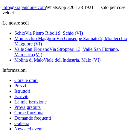
info@krapannone.com
WhatsApp
320 138 1921
— solo per cose
veloci
Le nostre sedi
Schio
Via Pietro Riboli 9, Schio (VI)
Montecchio Maggiore
Via Giuseppe Zannato 5, Montecchio
Maggiore (VI)
Valle San Floriano
Via Stroppari 13, Valle San Floriano,
Marostica (VI)
Molina di Malo
Viale dell'Industria, Malo (VI)
Informazioni
Corsi e orari
Prezzi
Istruttori
Iscriviti
La mia iscrizione
Prova gratuita
Come funziona
Domande frequenti
Galleria
News ed eventi